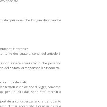
tto riportato.
 di dati personali che lo riguardano, anche
trumenti elettronici;
esentante designato ai sensi dell’articolo 5,
li possono essere comunicati o che possono
 dello Stato, di responsabili o incaricati.
tegrazione dei dati;
ti trattati in violazione di legge, compresi
i per i quali i dati sono stati raccolti o
ate portate a conoscenza, anche per quanto
ti o diffusi, eccettuato il caso in cui tale