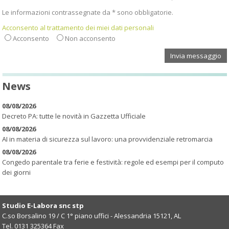
Le informazioni contrassegnate da * sono obbligatorie.
Acconsento al trattamento dei miei dati personali
Acconsento
Non acconsento
News
08/08/2026
Decreto PA: tutte le novità in Gazzetta Ufficiale
08/08/2026
AI in materia di sicurezza sul lavoro: una provvidenziale retromarcia
08/08/2026
Congedo parentale tra ferie e festività: regole ed esempi per il computo
dei giorni
Studio E-Labora snc stp
C.so Borsalino 19 / C 1° piano uffici -
Alessandria
15121
,
AL
Tel.
0131 325364
Fax