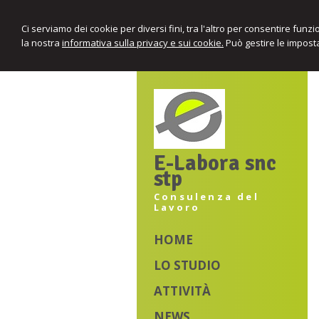
Ci serviamo dei cookie per diversi fini, tra l'altro per consentire funz
la nostra
informativa sulla privacy e sui cookie.
Può gestire le imposta
E-Labora snc
stp
Consulenza del
Lavoro
HOME
LO STUDIO
ATTIVITÀ
NEWS