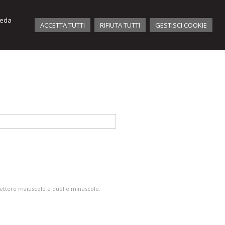
iveda
ACCETTA TUTTI
RIFIUTA TUTTI
GESTISCI COOKIE
e lettere maiuscole e quelle minuscole.